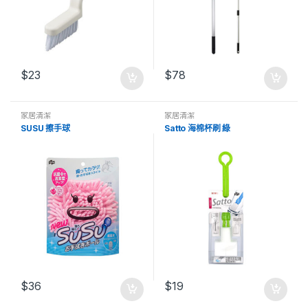
$
23
$
78
家居清潔
家居清潔
SUSU 擦手球
Satto 海棉杯刷 綠
$
36
$
19