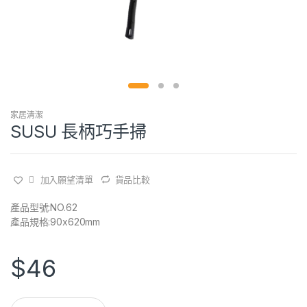
家居清潔
SUSU 長柄巧手掃
加入願望清單
貨品比較
產品型號:NO.62
產品規格:90x620mm
$
46
Q