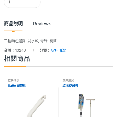
u
a
n
t
i
商品說明
Reviews
t
y
三種顏色選擇: 湖水藍, 青綠, 桃紅
貨號：
10246
分類：
家居清潔
相關商品
家居清潔
家居清潔
Satto 瓷磚刷
玻璃紗窗刷