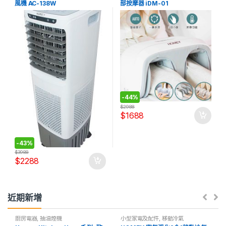
風機 AC-138W
部按摩器 iDM-01
-
44%
$
2988
$
1688
-
43%
$
3988
$
2288
近期新增
廚房電器
,
抽油煙機
小型家電及配件
,
移動冷氣