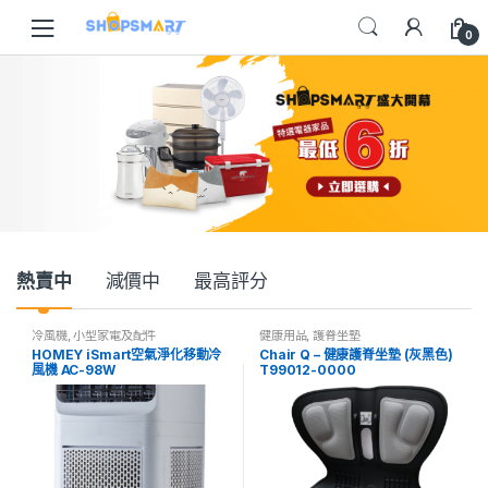
Skip
Skip
to
to
0
navigation
content
熱賣中
減價中
最高評分
冷風機
,
小型家電及配件
健康用品
,
護脊坐墊
HOMEY iSmart空氣淨化移動冷
Chair Q – 健康護脊坐墊 (灰黑色)
風機 AC-98W
T99012-0000