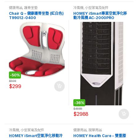
健康用品
,
護脊坐墊
冷風機
,
小型家電及配件
Chair Q – 健康護脊坐墊 (紅白色)
HOMEY iSmart專業空氣淨化移
T99012-0400
動冷風機 AC-2000PRO
-
50%
$
598
$
299
-
36%
$
4688
$
2988
冷風機
,
小型家電及配件
健康用品
,
按摩用品
HOMEY iSmart空氣淨化移動冷
HOMEY Health Care – 雙重膝