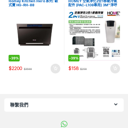
Homey Kitchen Hero 系列: 歐
HOMEY 空氣淨化2合1移動冷氣
式寶 HG-RH-88
配件 (PAC-L108專用) 3M™淨呼
吸™靜電空氣濾網
-
39%
-
39%
$
2200
$
158
$
3588
$
258
聯繫我們