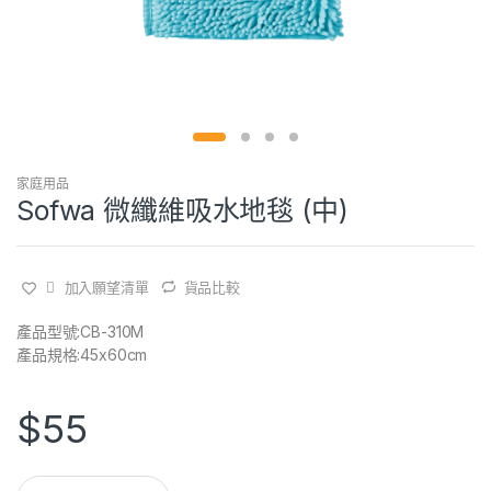
家庭用品
Sofwa 微纖維吸水地毯 (中)
加入願望清單
貨品比較
產品型號:CB-310M
產品規格:45x60cm
$
55
Q