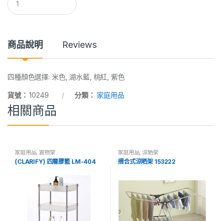
u
a
n
t
i
商品說明
Reviews
t
y
四種顏色選擇: 米色, 湖水藍, 桃紅, 紫色
貨號：
10249
分類：
家庭用品
相關商品
家庭用品
,
置物架
家庭用品
,
涼晒架
(CLARIFY) 四層膠籃 LM-404
摺合式涼晒架 153222