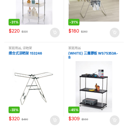
-
31%
-
31%
$
220
$
180
$
320
$
260
家庭用品
,
涼晒架
家庭用品
摺合式涼晒架 153246
(WHITE) 三層膠板 WS75353A-
B
-
33%
-
45%
$
320
$
309
$
480
$
559