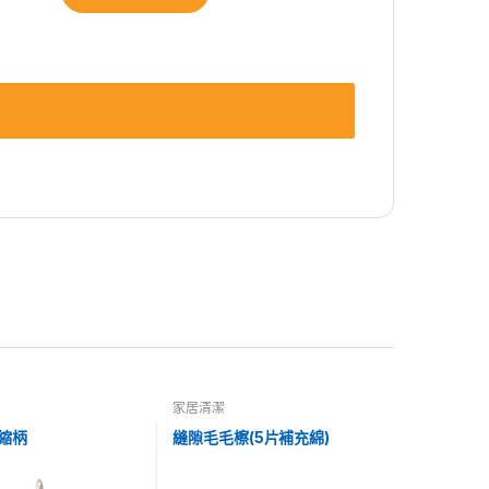
家居清潔
伸縮柄
縫隙毛毛檫(5片補充綿)