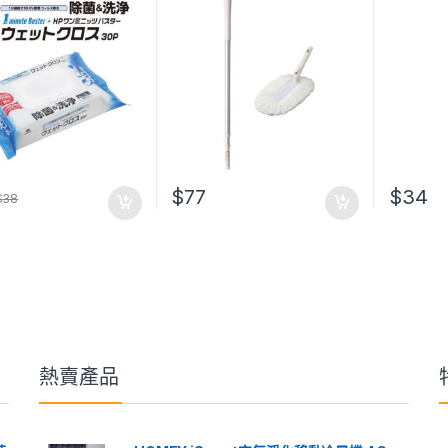
$
77
$
34
$
38
熱賣產品