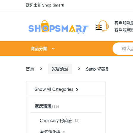
Skip
Skip
歡迎來到 Shop Smart!
to
to
navigation
content
客戶服務熱線
客戶服務電郵:
Search
商品分類
for:
首頁
家居清潔
Satto 瓷磚刷
Show All Categories
家居清潔
(35)
Cleantasy 除菌液
(13)
空氣淨化機
(1)