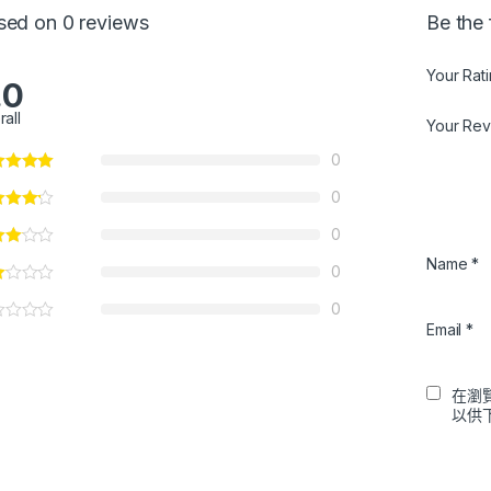
sed on 0 reviews
Be the
Your Rat
.0
rall
Your Re
0
0
0
Name
*
0
0
Email
*
在瀏
以供