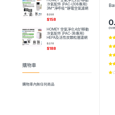
冷氣配件 (PAC-L108專用)
Ba
3M™淨呼吸™靜電空氣濾網
$
258
$
158
0
ove
HOMEY 空氣淨化4合1移動
冷氣配件 (PAC-38專用)
HEPA及活性炭顆粒層濾網
$
278
$
188
購物車
購物車內無任何商品