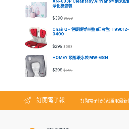
AN-003P Cleantasy AirNano® 納米殺
淨化機套裝
$
398
$
568
Chair Q – 健康護脊坐墊 (紅白色) T99012-
0400
$
299
$
598
HOMEY 頸部暖水袋 MW-68N
$
298
$
568
訂閱電子報
訂閱電子報時刻獲取最新