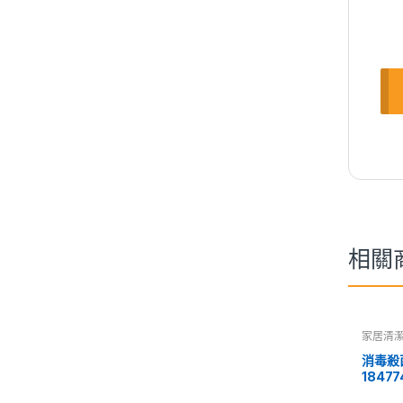
相關
家居清
消毒殺菌
18477