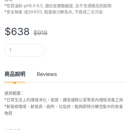
*性質溫和-pH5.0-6.5, 適合皮膚酸鹼度, 且不含酒精及防腐劑
*安全無害-成分HOCl, 殺菌後分解為水, 不造成二次污染
$
638
$
918
Q
u
a
n
t
i
商品說明
Reviews
t
y
適用範圍：
*日常生活上的環境淨化，家居、課室或辦公室等室內環境消毒之用
*新裝修環境、新傢具、廁所、垃圾房，能夠即時分解空氣中的有害
物質