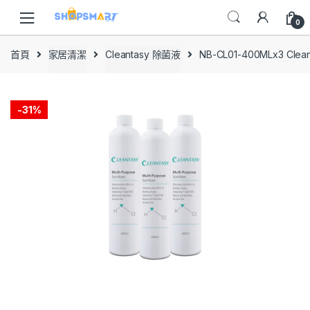
Skip
Skip
to
to
0
navigation
content
首頁
家居清潔
Cleantasy 除菌液
NB-CL01-400MLx3 C
-
31%