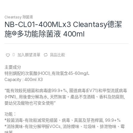
Cleantasy 除菌液
NB-CL01-400MLx3 Cleantasy德潔
施®多功能除菌液 400ml
加入願望清單
貨品比較
主要成分
特別調配的次氯酸(HOCl),有效氯含45-60mg/L
Capacity : 400ml X3
“能有效殺死細菌和病毒達99.9+%, 腸道病毒(EV71)和甲型流感病毒
(H1N1), 用後會分解為水, 天然無害。產品不含酒精、香料及防腐劑,
嬰幼兒及寵物也可安全使用”
功能：
*殺菌消毒-有效殺滅常見細菌、病毒、真菌及芽孢桿菌, 99.9+%
*消除異味-有效分解甲醛VOCs, 消除煙味、垃圾味、排泄物味、霉
味等