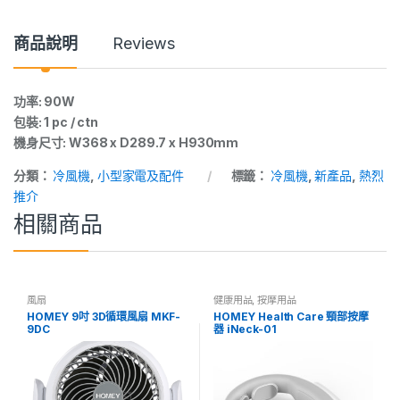
n
t
i
商品說明
Reviews
t
y
功率: 90W
包裝: 1 pc / ctn
機身尺寸: W368 x D289.7 x H930mm
分類：
冷風機
,
小型家電及配件
標籤：
冷風機
,
新產品
,
熱烈
推介
相關商品
風扇
健康用品
,
按摩用品
HOMEY 9吋 3D循環風扇 MKF-
HOMEY Health Care 頸部按摩
9DC
器 iNeck-01