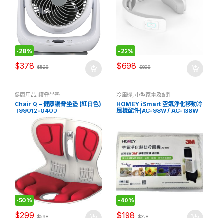
-
28%
-
22%
$
378
$
698
$
528
$
898
健康用品
,
護脊坐墊
冷風機
,
小型家電及配件
Chair Q – 健康護脊坐墊 (紅白色)
HOMEY iSmart 空氣淨化移動冷
T99012-0400
風機配件(AC-98W / AC-138W
專用) 3M™靜電空氣濾網
-
50%
-
40%
$
299
$
198
$
598
$
328