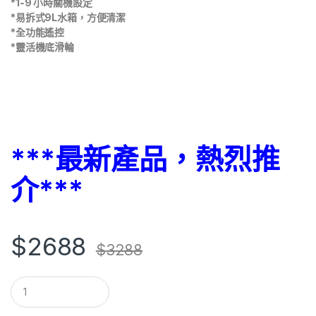
*1-9 小時關機設定
*易拆式9L水箱，方便清潔
*全功能遙控
*靈活機底滑輪
***最新產品，熱烈推
介***
$
2688
$
3288
Q
u
a