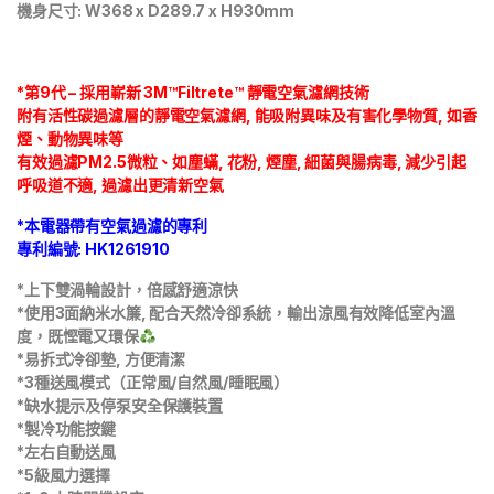
機身尺寸: W368 x D289.7 x H930mm
*第9代 – 採用嶄新 3M™Filtrete™ 靜電空氣濾網技術
附有活性碳過濾層的靜電空氣濾網, 能吸附異味及有害化學物質, 如香
煙、動物異味等
有效過濾PM2.5微粒、如塵蟎, 花粉, 煙塵, 細菌與腸病毒, 減少引起
呼吸道不適, 過濾出更清新空氣
*本電器帶有空氣過濾的專利
專利編號: HK1261910
*上下雙渦輪設計，倍感舒適涼快
*使用3面納米水簾, 配合天然冷卻系統，輸出涼風有效降低室內溫
度，既慳電又環保
*易拆式冷卻墊, 方便清潔
*3種送風模式（正常風/自然風/睡眠風）
*缺水提示及停泵安全保護裝置
*製冷功能按鍵
*左右自動送風
*5級風力選擇