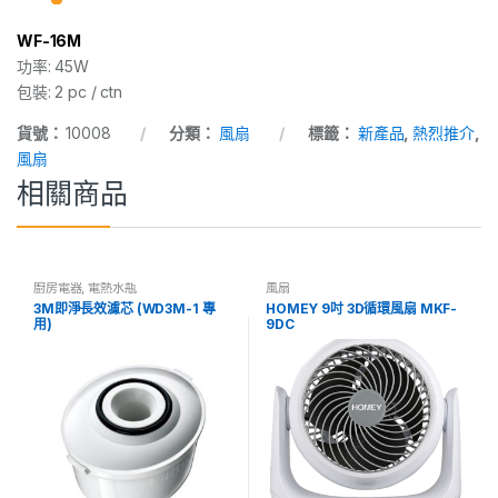
y
WF-16M
功率: 45W
包裝: 2 pc / ctn
貨號：
10008
分類：
風扇
標籤：
新產品
,
熱烈推介
,
風扇
相關商品
廚房電器
,
電熱水瓶
風扇
3M即淨長效濾芯 (WD3M-1 專
HOMEY 9吋 3D循環風扇 MKF-
用)
9DC