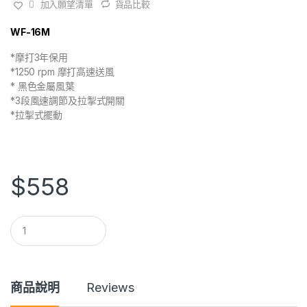
加入願望清單
貨品比較
WF-16M
*摩打3年保用
*1250 rpm 摩打高速送風
* 黑色金屬風葉
*3段風速調節及拉掣式開關
*拉掣式擺動
$
558
Q
u
a
n
t
i
商品說明
Reviews
t