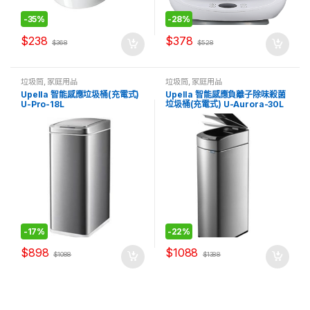
-
35%
-
28%
$
238
$
378
$
368
$
528
垃圾筒
,
家庭用品
垃圾筒
,
家庭用品
Upella 智能感應垃圾桶(充電式)
Upella 智能感應負離子除味殺菌
U-Pro-18L
垃圾桶(充電式) U-Aurora-30L
-
17%
-
22%
$
898
$
1088
$
1088
$
1388