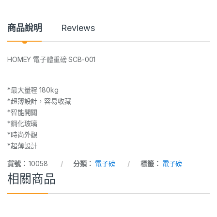
n
t
i
商品說明
Reviews
t
y
HOMEY 電子體重磅 SCB-001
*最大量程 180kg
*超薄設計，容易收藏
*智能開關
*鋼化玻璃
*時尚外觀
*超薄設計
貨號：
10058
分類：
電子磅
標籤：
電子磅
相關商品