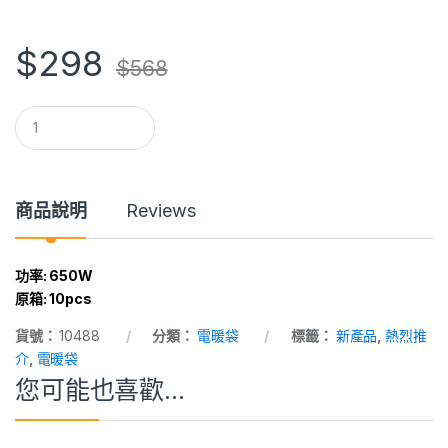
$
298
$
568
Q
u
a
n
t
i
商品說明
Reviews
t
y
功率: 650W
原箱: 10pcs
貨號：
10488
分類：
電暖袋
標籤：
新產品
,
熱烈推
介
,
電暖袋
您可能也喜歡…