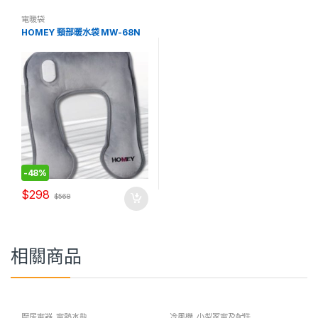
電暖袋
HOMEY 頸部暖水袋 MW-68N
-
48%
$
298
$
568
相關商品
廚房電器
,
電熱水瓶
冷風機
,
小型家電及配件