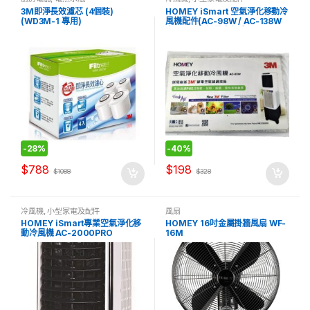
3M即淨長效濾芯 (4個裝)
HOMEY iSmart 空氣淨化移動冷
(WD3M-1 專用)
風機配件(AC-98W / AC-138W
專用) 3M™靜電空氣濾網
-
28%
-
40%
$
788
$
198
$
1088
$
328
冷風機
,
小型家電及配件
風扇
HOMEY iSmart專業空氣淨化移
HOMEY 16吋金屬掛牆風扇 WF-
動冷風機 AC-2000PRO
16M