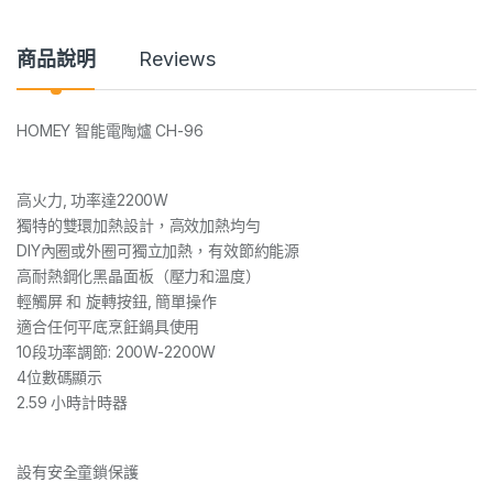
n
t
i
商品說明
Reviews
t
y
HOMEY 智能電陶爐 CH-96
高火力, 功率達2200W
獨特的雙環加熱設計，高效加熱均勻
DIY內圈或外圈可獨立加熱，有效節約能源
高耐熱鋼化黑晶面板（壓力和溫度）
輕觸屏 和 旋轉按鈕, 簡單操作
適合任何平底烹飪鍋具使用
10段功率調節: 200W-2200W
4位數碼顯示
2.59 小時計時器
設有安全童鎖保護