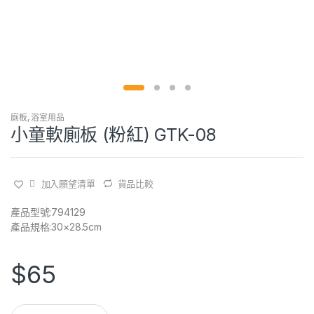
廁板
,
浴室用品
小童軟廁板 (粉紅) GTK-08
加入願望清單
貨品比較
產品型號:794129
產品規格:30×28.5cm
$
65
Q