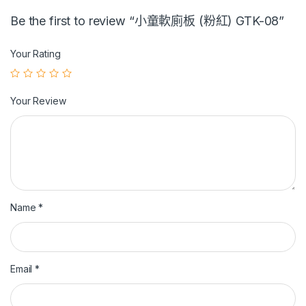
Be the first to review “小童軟廁板 (粉紅) GTK-08”
Your Rating
Your Review
Name
*
Email
*