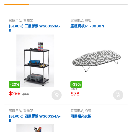
家庭用品
,
置物架
家庭用品
,
熨板
(BLACK) 三層膠板 WS60353A-
座檯熨板 PT-3000N
B
-
23%
-
39%
$
128
$
299
$
78
$
388
家庭用品
,
置物架
家庭用品
,
衣架
(BLACK) 四層膠板 WS60354A-
兩層裙夾衣架
B