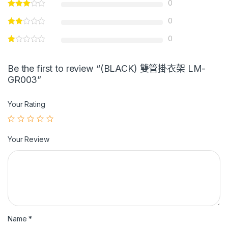
0
0
0
Be the first to review “(BLACK) 雙管掛衣架 LM-
GR003”
Your Rating
Your Review
Name
*