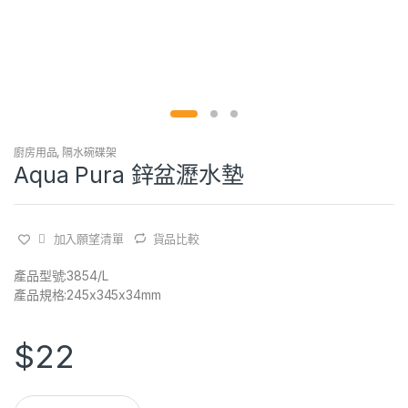
廚房用品
,
隔水碗碟架
Aqua Pura 鋅盆瀝水墊
加入願望清單
貨品比較
產品型號:3854/L
產品規格:245x345x34mm
$
22
Q