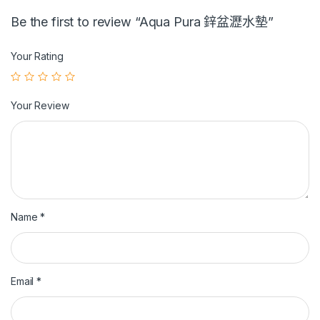
Be the first to review “Aqua Pura 鋅盆瀝水墊”
Your Rating
Your Review
Name
*
Email
*