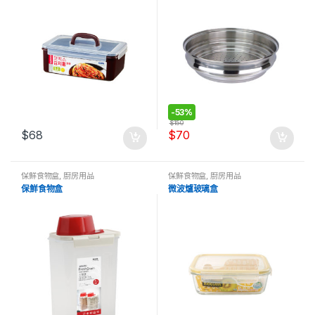
-
53%
$
150
$
68
$
70
保鮮食物盒
,
廚房用品
保鮮食物盒
,
廚房用品
保鮮食物盒
微波爐玻璃盒