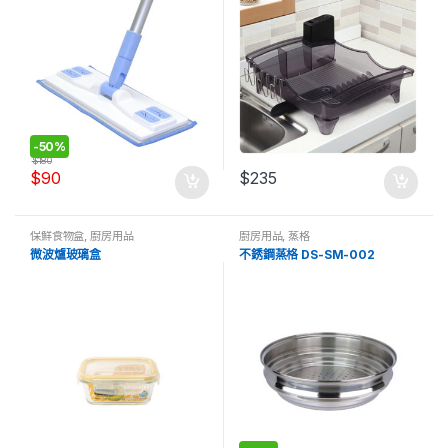
-
50%
$
180
$
90
$
235
保鮮食物盒
,
廚房用品
廚房用品
,
蒸格
微波爐玻璃盒
不銹鋼蒸格 DS-SM-002