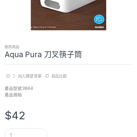
廚房用品
Aqua Pura 刀叉筷子筒
加入願望清單
貨品比較
產品型號:3864
產品規格:
$
42
Q
u