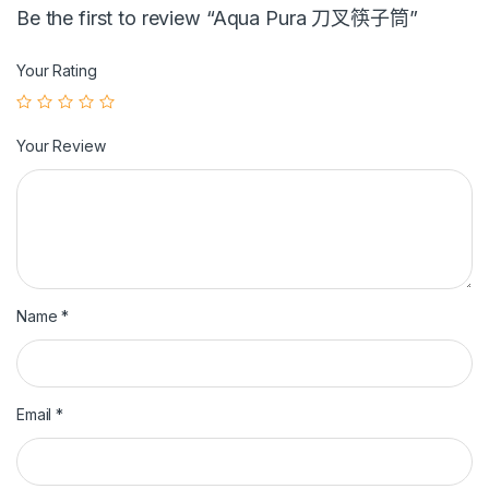
Be the first to review “Aqua Pura 刀叉筷子筒”
Your Rating
Your Review
Name
*
Email
*