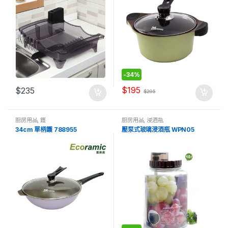
-
34%
$
195
$
235
$
295
廚房用品
,
鑊
廚房用品
,
浸酒瓶
34cm 單柄鑊 788955
壓泵式玻璃浸酒瓶 WPN05