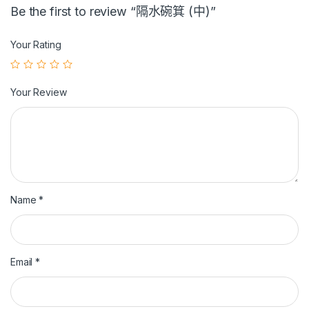
Be the first to review “隔水碗箕 (中)”
Your Rating
Your Review
Name
*
Email
*