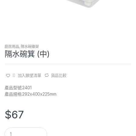
廚房用品
,
隔水碗碟架
隔水碗箕 (中)
加入願望清單
貨品比較
產品型號:2401
產品規格:292x400x225mm
$
67
Q
u