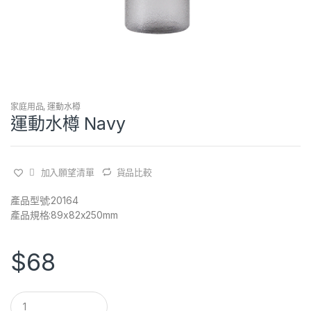
家庭用品
,
運動水樽
運動水樽 Navy
加入願望清單
貨品比較
產品型號:20164
產品規格:89x82x250mm
$
68
Q
u