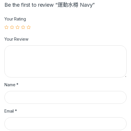
Be the first to review “運動水樽 Navy”
Your Rating
Your Review
Name
*
Email
*