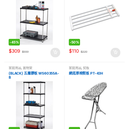
-
45%
-
50%
$
309
$
110
$
559
$
220
家庭用品
,
置物架
家庭用品
,
熨板
(BLACK) 五層膠板 WS60355A-
網底厚棉熨板 PT-43H
B