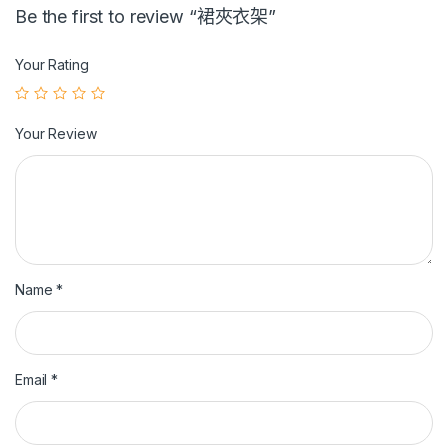
Be the first to review “裙夾衣架”
Your Rating
Your Review
Name
*
Email
*