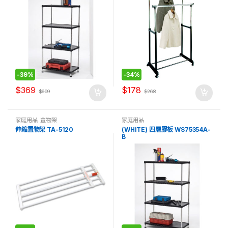
-
39%
-
34%
$
369
$
178
$
609
$
268
家庭用品
,
置物架
家庭用品
伸縮置物架 TA-5120
(WHITE) 四層膠板 WS75354A-
B