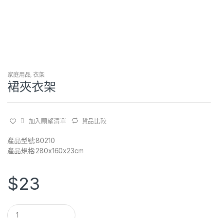
家庭用品
,
衣架
裙夾衣架
加入願望清單
貨品比較
產品型號:80210
產品規格:280x160x23cm
$
23
Q
u