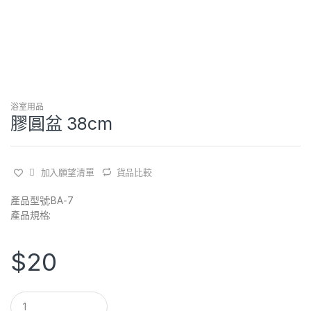
浴室用品
膠圓盆 38cm
加入願望清單
貨品比較
產品型號:BA-7
產品規格:
$
20
Q
u