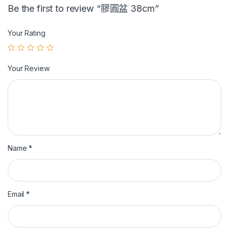
Be the first to review “膠圓盆 38cm”
Your Rating
Your Review
Name
*
Email
*