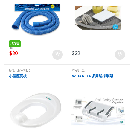
-
50%
$
60
$
30
$
22
廁板
,
浴室用品
浴室用品
小童座廁板
Aqua Pura 多用途抺手架