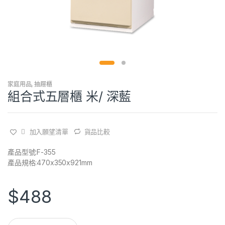
家庭用品
,
抽屜櫃
組合式五層櫃 米/ 深藍
加入願望清單
貨品比較
產品型號:F-355
產品規格:470x350x921mm
$
488
Q