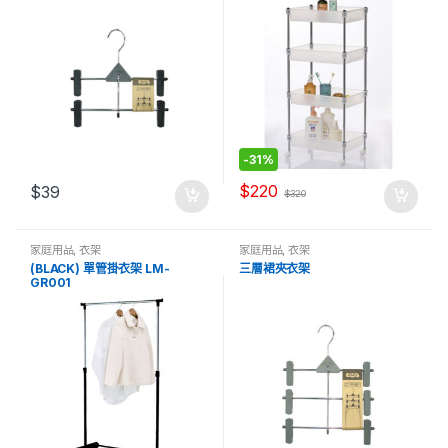
-
31%
$
220
$
39
$
320
家庭用品
,
衣架
家庭用品
,
衣架
(BLACK) 單管掛衣架 LM-
三層裙夾衣架
GR001