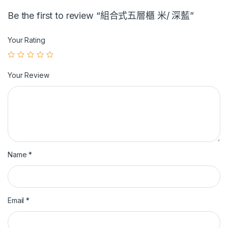
Be the first to review “組合式五層櫃 米/ 深藍”
Your Rating
Your Review
Name
*
Email
*