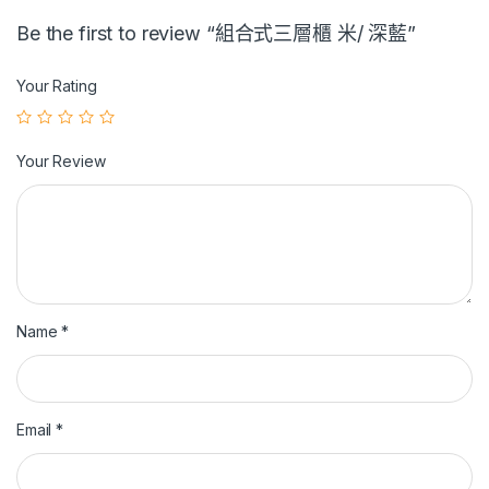
Be the first to review “組合式三層櫃 米/ 深藍”
Your Rating
Your Review
Name
*
Email
*