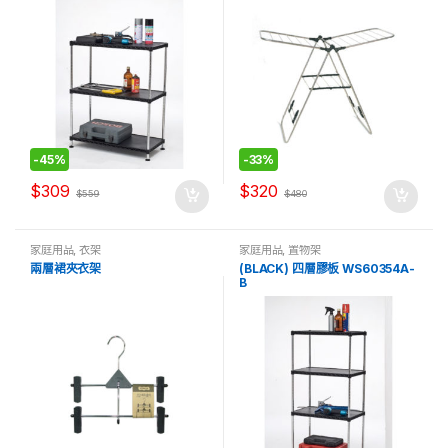
-
45%
-
33%
$
309
$
320
$
559
$
480
家庭用品
,
衣架
家庭用品
,
置物架
兩層裙夾衣架
(BLACK) 四層膠板 WS60354A-
B