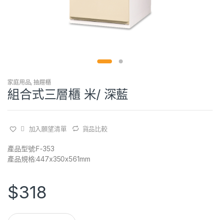
家庭用品
,
抽屜櫃
組合式三層櫃 米/ 深藍
加入願望清單
貨品比較
產品型號:F-353
產品規格:447x350x561mm
$
318
Q