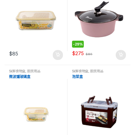
-
29%
$
275
$
85
$
385
保鮮食物盒
,
廚房用品
保鮮食物盒
,
廚房用品
微波爐玻璃盒
泡菜盒