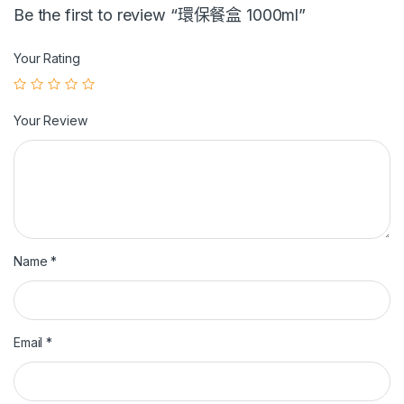
Be the first to review “環保餐盒 1000ml”
Your Rating
Your Review
Name
*
Email
*