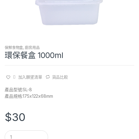
保鮮食物盒
,
廚房用品
環保餐盒 1000ml
加入願望清單
貨品比較
產品型號:SL-8
產品規格:175x122x68mm
$
30
Q
u