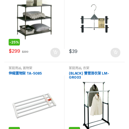
-
25%
$
299
$
39
$
399
家庭用品
,
置物架
家庭用品
,
衣架
伸縮置物架 TA-5085
(BLACK) 雙管掛衣架 LM-
GR003