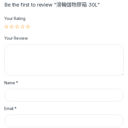
Be the first to review “滑輪儲物膠箱 30L”
Your Rating
Your Review
Name
*
Email
*