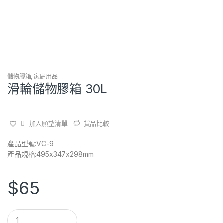
儲物膠箱
,
家庭用品
滑輪儲物膠箱 30L
加入願望清單
貨品比較
產品型號:VC-9
產品規格:495x347x298mm
$
65
Q
u