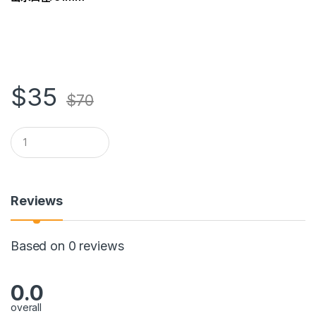
$
35
$
70
Q
u
a
n
t
i
Reviews
t
y
Based on 0 reviews
0.0
overall