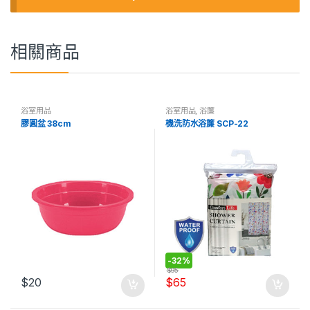
相關商品
浴室用品
浴室用品
,
浴簾
膠圓盆 38cm
機洗防水浴簾 SCP-22
-
32%
$
95
$
20
$
65