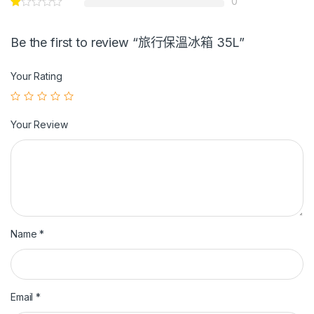
0
Be the first to review “旅行保溫冰箱 35L”
Your Rating
Your Review
Name
*
Email
*