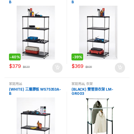
B
B
-
40%
-
39%
$
379
$
369
$
629
$
609
家庭用品
家庭用品
,
衣架
(WHITE) 三層膠板 WS75353A-
(BLACK) 雙管掛衣架 LM-
B
GR003