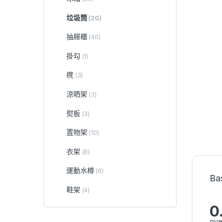
垃圾筒
(20)
抽屜櫃
(40)
掛勾
(1)
櫈
(3)
涼晒架
(3)
熨板
(3)
置物架
(10)
衣架
(8)
運動水樽
(6)
Ba
鞋架
(4)
0
ove