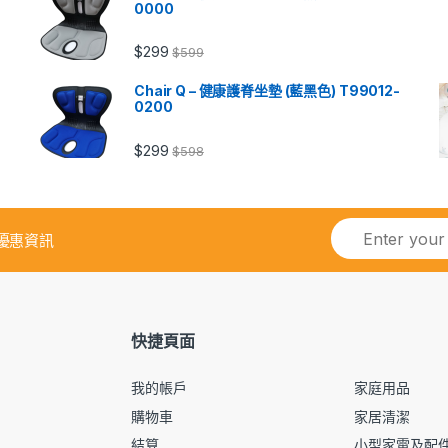
0000
$
299
$
599
Chair Q – 健康護脊坐墊 (藍黑色) T99012-
0200
$
299
$
598
優惠資訊
快捷頁面
我的帳戶
家庭用品
購物車
家居清潔
結算
小型家電及配