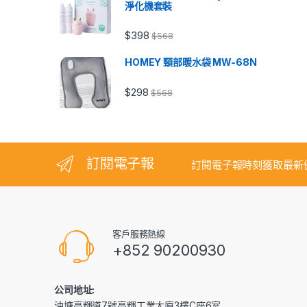
淨化機套裝
$
398
$
568
HOMEY 頸部暖水袋 MW-68N
$
298
$
568
訂閱電子報
訂閱電子報時刻獲取最新
客戶服務熱線
+852 90200930
公司地址:
油塘高輝道7號高輝工業大廈3樓C座6室