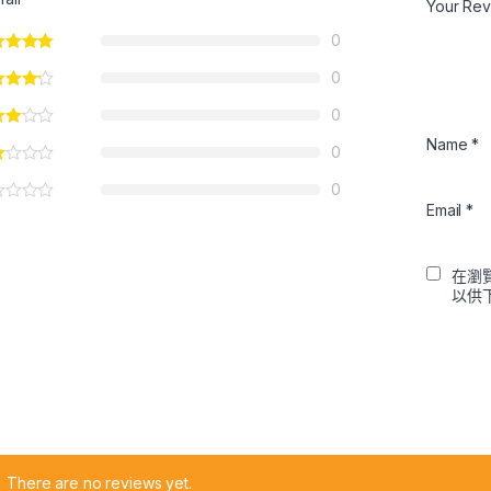
Your Re
0
0
0
Name
*
0
0
Email
*
在瀏
以供
There are no reviews yet.