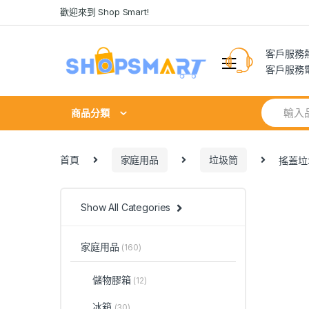
Skip
Skip
歡迎來到 Shop Smart!
to
to
navigation
content
客戶服務熱線
客戶服務電郵:
Search
商品分類
for:
首頁
家庭用品
垃圾筒
搖蓋垃圾
Show All Categories
家庭用品
(160)
儲物膠箱
(12)
冰箱
(30)