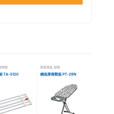
置物架
家庭用品
,
熨板
 TA-5120
網底厚棉熨板 PT-28N