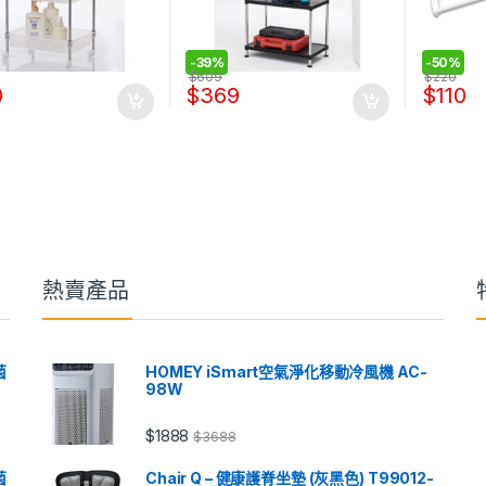
-
39%
-
50%
$
609
$
220
0
$
369
$
110
熱賣產品
菌
HOMEY iSmart空氣淨化移動冷風機 AC-
98W
$
1888
$
3688
菌
Chair Q – 健康護脊坐墊 (灰黑色) T99012-