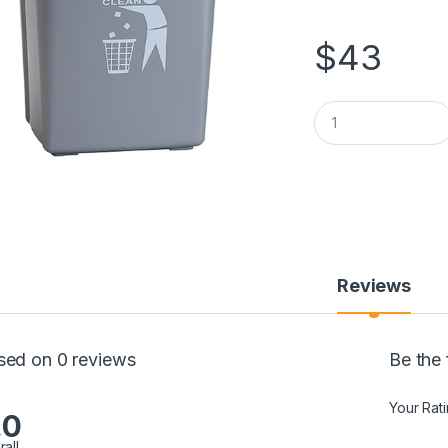
$
43
Q
u
a
n
t
i
t
y
Reviews
sed on 0 reviews
Be the
Your Rat
.0
rall