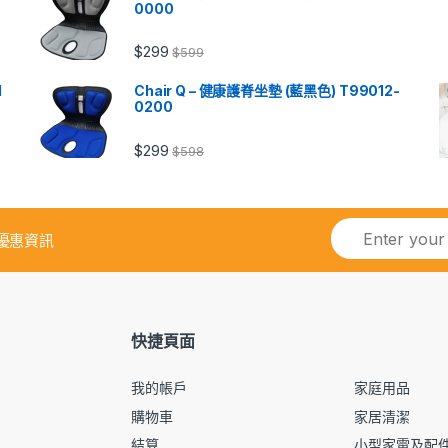
0000
$
299
$
599
1
Chair Q – 健康護脊坐墊 (藍黑色) T99012-
0200
$
299
$
598
優惠資訊
快捷頁面
我的帳戶
家庭用品
購物車
家居清潔
結算
小型家電及配