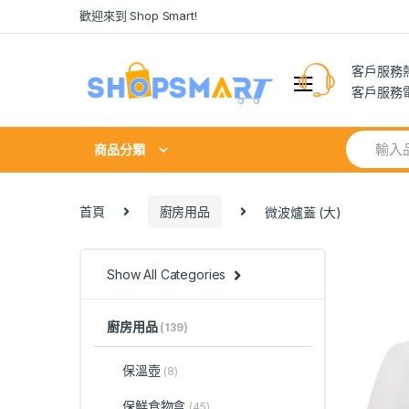
Skip
Skip
歡迎來到 Shop Smart!
to
to
navigation
content
客戶服務熱線
客戶服務電郵:
Search
商品分類
for:
首頁
廚房用品
微波爐蓋 (大)
Show All Categories
廚房用品
(139)
保溫壺
(8)
保鮮食物盒
(45)