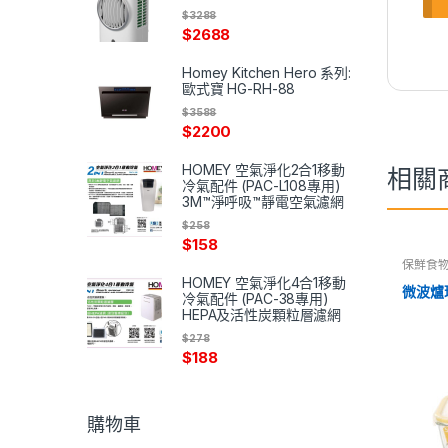
$
3288
$
2688
Homey Kitchen Hero 系列:
歐式寶 HG-RH-88
$
3588
$
2200
HOMEY 空氣淨化2合1移動
相關
冷氣配件 (PAC-L108專用)
3M™淨呼吸™靜電空氣濾網
$
258
$
158
保鮮食
HOMEY 空氣淨化4合1移動
微波爐
冷氣配件 (PAC-38專用)
HEPA及活性炭顆粒層濾網
$
278
$
188
購物車