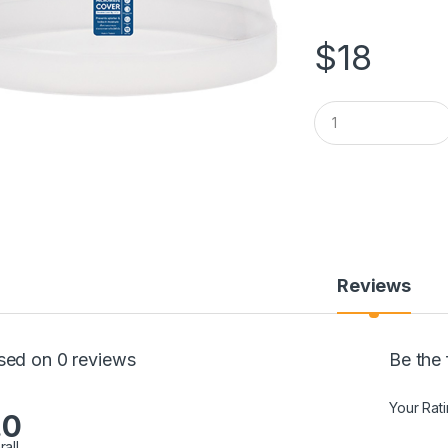
$
18
Q
u
a
n
t
i
t
y
Reviews
sed on 0 reviews
Be the
Your Rat
.0
rall