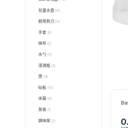
兒童水壺
(4)
廚用剪刀
(4)
手套
(6)
抹布
(2)
水勺
(7)
浸酒瓶
(2)
煲
(3)
砧板
(10)
米箱
(4)
Ba
蒸格
(1)
0
調味架
(2)
ove