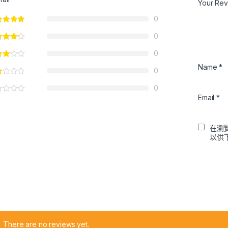
Your Re
0
0
0
Name
*
0
0
Email
*
在瀏
以供
There are no reviews yet.