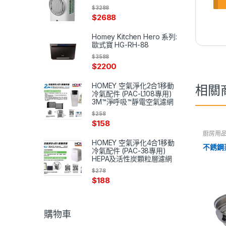
$
3288
$
2688
Homey Kitchen Hero 系列:
歐式寶 HG-RH-88
$
3588
$
2200
HOMEY 空氣淨化2合1移動
相關
冷氣配件 (PAC-L108專用)
3M™淨呼吸™靜電空氣濾網
$
258
$
158
廚房用
HOMEY 空氣淨化4合1移動
不銹鋼蒸
冷氣配件 (PAC-38專用)
HEPA及活性炭顆粒層濾網
$
278
$
188
購物車