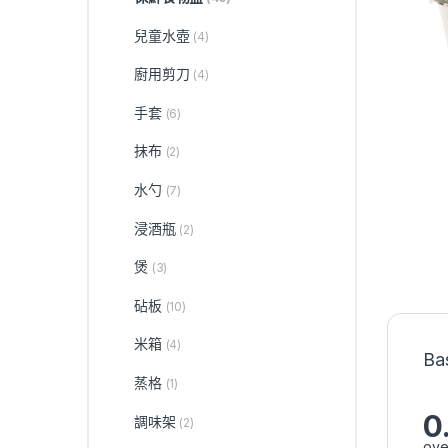
兒童水壺
(4)
廚用剪刀
(4)
手套
(6)
抹布
(2)
水勺
(7)
浸酒瓶
(2)
煲
(3)
砧板
(10)
米箱
(4)
Ba
蒸格
(1)
0
調味架
(2)
ove