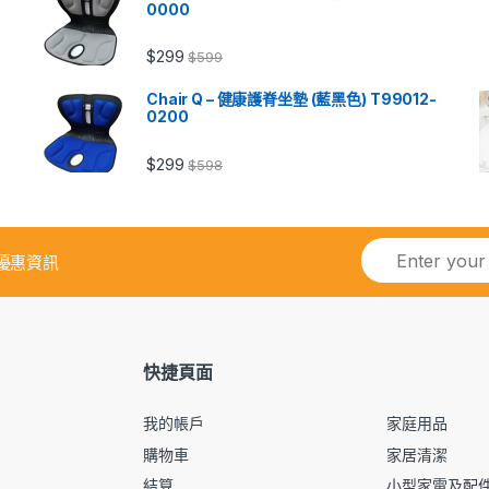
0000
$
299
$
599
Chair Q – 健康護脊坐墊 (藍黑色) T99012-
0200
$
299
$
598
優惠資訊
快捷頁面
我的帳戶
家庭用品
購物車
家居清潔
結算
小型家電及配