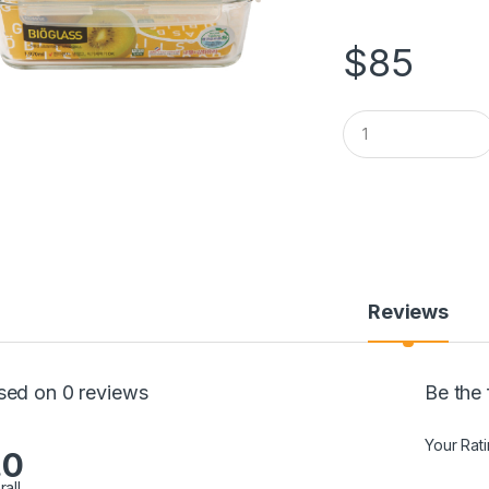
$
85
Q
u
a
n
t
i
t
y
Reviews
sed on 0 reviews
Be the
Your Rat
.0
rall