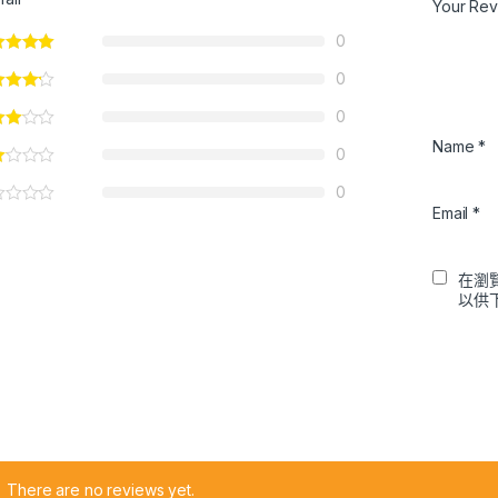
Your Re
0
0
0
Name
*
0
0
Email
*
在瀏
以供
There are no reviews yet.