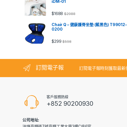
iDM-01
$
1688
$
2988
Chair Q – 健康護脊坐墊 (藍黑色) T99012-
0200
$
299
$
598
訂閱電子報
訂閱電子報時刻獲取最新
客戶服務熱線
+852 90200930
公司地址:
油塘高輝道7號高輝工業大廈3樓C座6室