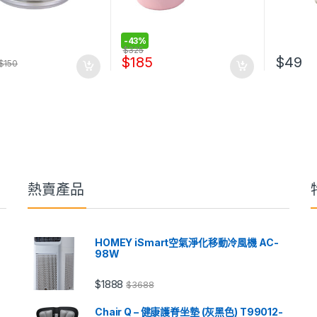
-
43%
$
325
$
185
$
49
$
150
熱賣產品
HOMEY iSmart空氣淨化移動冷風機 AC-
98W
$
1888
$
3688
Chair Q – 健康護脊坐墊 (灰黑色) T99012-