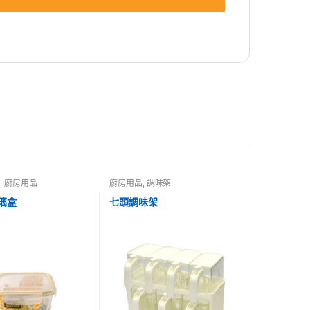
盒
,
廚房用品
廚房用品
,
調味架
璃盒
七頭調味架