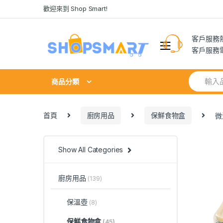
Skip
Skip
歡迎來到 Shop Smart!
to
to
navigation
content
客戶服務熱線
客戶服務電郵:
Search
商品分類
for:
首頁
廚房用品
保鮮食物盒
微
Show All Categories
廚房用品
(139)
保溫壺
(8)
保鮮食物盒
(45)