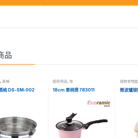
商品
品
,
蒸格
廚房用品
,
煲
保鮮食物
格 DS-SM-002
18cm 單柄煲 783011
微波爐玻