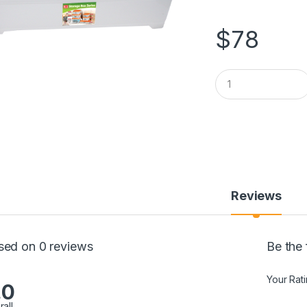
$
78
Q
u
a
n
t
i
t
y
Reviews
sed on 0 reviews
Be the
Your Rat
.0
rall