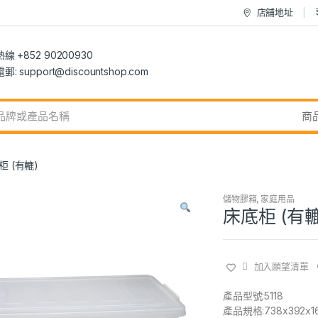
店舖地址
 +852 90200930
 support@discountshop.com
柜 (有轆)
儲物膠箱
,
家庭用品
床底柜 (有轆
加入願望清單
產品型號:5118
產品規格:738x392x1