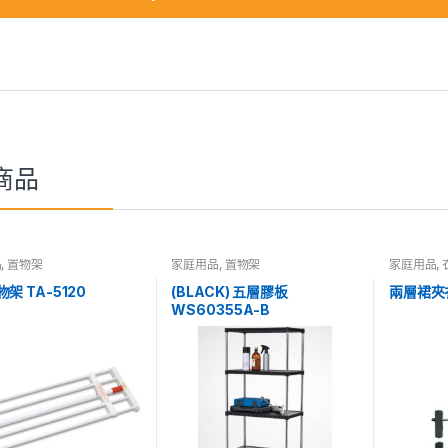
商品
品
,
置物架
家庭用品
,
置物架
家庭用品
,
架 TA-5120
(BLACK) 五層膠板
兩層裙夾
WS60355A-B