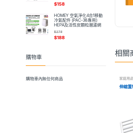
$
158
HOMEY 空氣淨化4合1移動
冷氣配件 (PAC-38專用)
HEPA及活性炭顆粒層濾網
$
278
$
188
相關
購物車
購物車內無任何商品
家庭用
伸縮置物