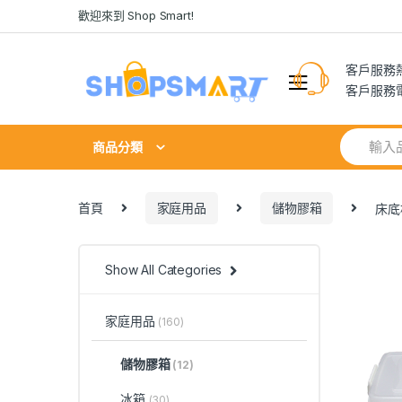
Skip
Skip
歡迎來到 Shop Smart!
to
to
navigation
content
客戶服務熱線
客戶服務電郵:
Search
商品分類
for:
首頁
家庭用品
儲物膠箱
床底
Show All Categories
家庭用品
(160)
儲物膠箱
(12)
冰箱
(30)