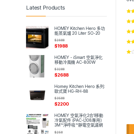
Latest Products
HOMEY Kitchen Hero 多功
能蒸氣爐 20 Liter SO-20
$
2688
$
1988
HOMEY - iSmart 空氣淨化
移動冷風機 AC-800W
$
3288
$
2688
Homey Kitchen Hero 系列:
歐式寶 HG-RH-88
$
3588
$
2200
HOMEY 空氣淨化2合1移動
冷氣配件 (PAC-L108專用)
3M™淨呼吸™靜電空氣濾網
$
258