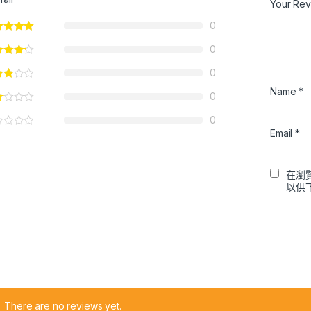
Your Re
0
0
0
Name
*
0
0
Email
*
在瀏
以供
There are no reviews yet.