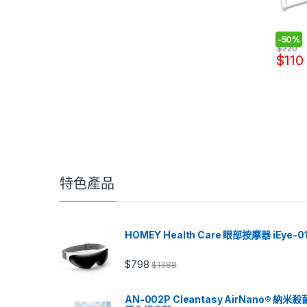
-
50%
$
220
$
110
特色產品
HOMEY Health Care 眼部按摩器 iEye-0
$
798
$
1388
AN-002P Cleantasy AirNano® 納米殺