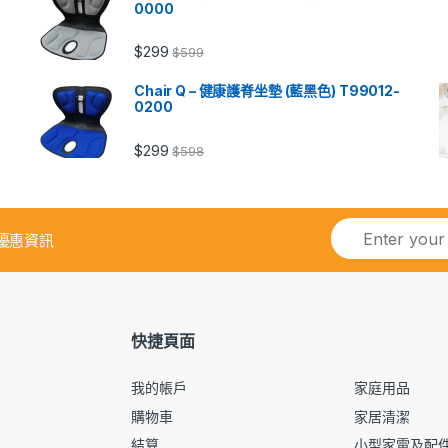
0000
$
299
$
599
Chair Q – 健康護脊坐墊 (藍黑色) T99012-
0200
$
299
$
598
優惠資訊
快捷頁面
我的帳戶
家庭用品
購物車
家居清潔
結算
小型家電及配