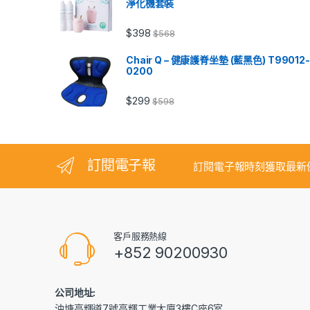
淨化機套裝
$
398
$
568
Chair Q – 健康護脊坐墊 (藍黑色) T99012-
0200
$
299
$
598
訂閱電子報
訂閱電子報時刻獲取最新
客戶服務熱線
+852 90200930
公司地址:
油塘高輝道7號高輝工業大廈3樓C座6室