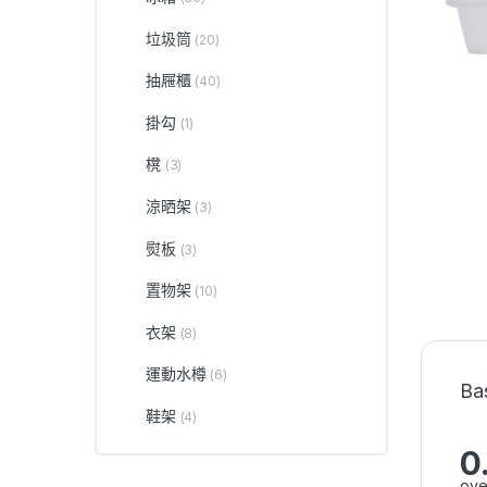
垃圾筒
(20)
抽屜櫃
(40)
掛勾
(1)
櫈
(3)
涼晒架
(3)
熨板
(3)
置物架
(10)
衣架
(8)
運動水樽
(6)
Ba
鞋架
(4)
0
ove