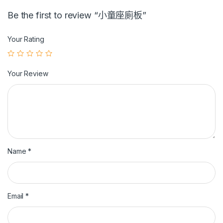
Be the first to review “小童座廁板”
Your Rating
Your Review
Name
*
Email
*