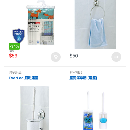
-
34%
$
89
$
59
$
50
浴室用品
浴室用品
EverLoc 廁刷連座
座廁潔淨刷 (連座)