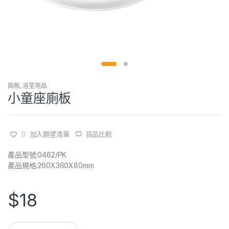
廁板
,
浴室用品
小童座廁板
加入願望清單
貨品比較
產品型號:0462/PK
產品規格:260X360X80mm
$
18
Q