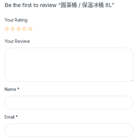
Be the first to review “圓茶桶 / 保溫冰桶 8L”
Your Rating
Your Review
Name
*
Email
*