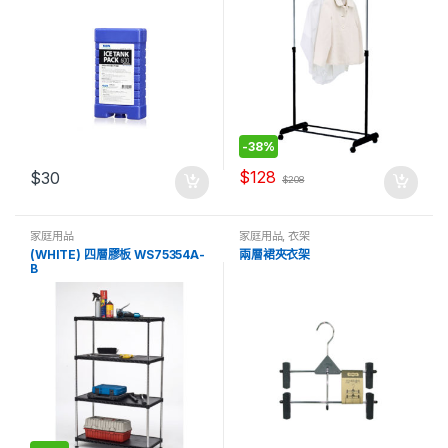
-
38%
$
128
$
30
$
208
家庭用品
家庭用品
,
衣架
(WHITE) 四層膠板 WS75354A-
兩層裙夾衣架
B