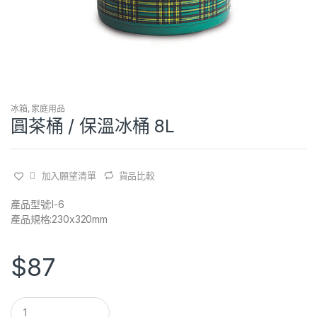
冰箱
,
家庭用品
圓茶桶 / 保溫冰桶 8L
加入願望清單
貨品比較
產品型號:I-6
產品規格:230x320mm
$
87
Q
u