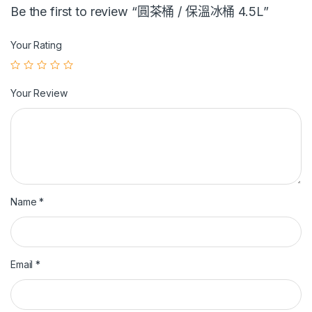
Be the first to review “圓茶桶 / 保溫冰桶 4.5L”
Your Rating
Your Review
Name
*
Email
*