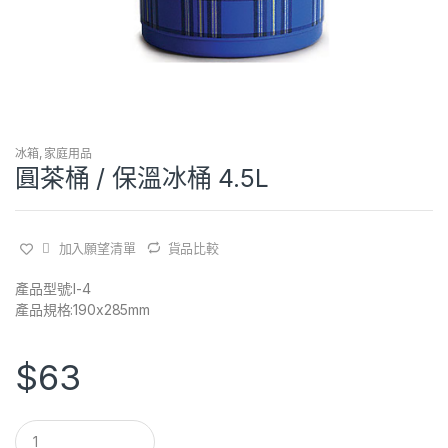
冰箱
,
家庭用品
圓茶桶 / 保溫冰桶 4.5L
加入願望清單
貨品比較
產品型號:I-4
產品規格:190x285mm
$
63
Q
u