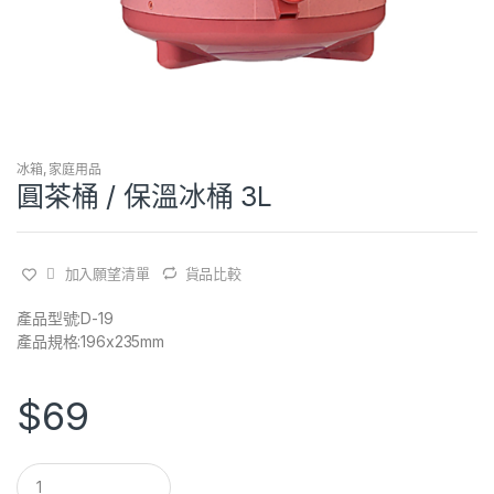
冰箱
,
家庭用品
圓茶桶 / 保溫冰桶 3L
加入願望清單
貨品比較
產品型號:D-19
產品規格:196x235mm
$
69
Q
u