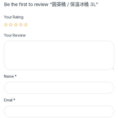
Be the first to review “圓茶桶 / 保溫冰桶 3L”
Your Rating
Your Review
Name
*
Email
*