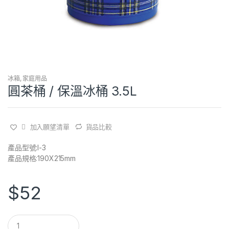
冰箱
,
家庭用品
圓茶桶 / 保溫冰桶 3.5L
加入願望清單
貨品比較
產品型號:I-3
產品規格:190X215mm
$
52
Q
u