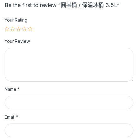
Be the first to review “圓茶桶 / 保溫冰桶 3.5L”
Your Rating
Your Review
Name
*
Email
*