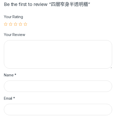
Be the first to review “四層窄身半透明櫃”
Your Rating
Your Review
Name
*
Email
*