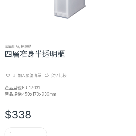
家庭用品
,
抽屜櫃
四層窄身半透明櫃
加入願望清單
貨品比較
產品型號:FR-17031
產品規格:450x170x939mm
$
338
Q
u