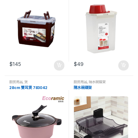
$
145
$
49
廚房用品
,
煲
廚房用品
,
隔水碗碟架
28cm 雙耳煲 783042
隔水碗碟架