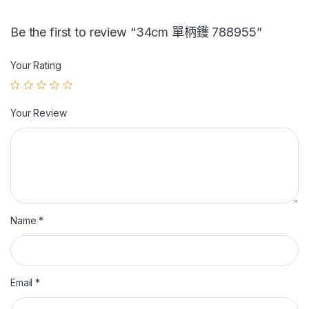
Be the first to review “34cm 單柄鑊 788955”
Your Rating
Your Review
Name
*
Email
*