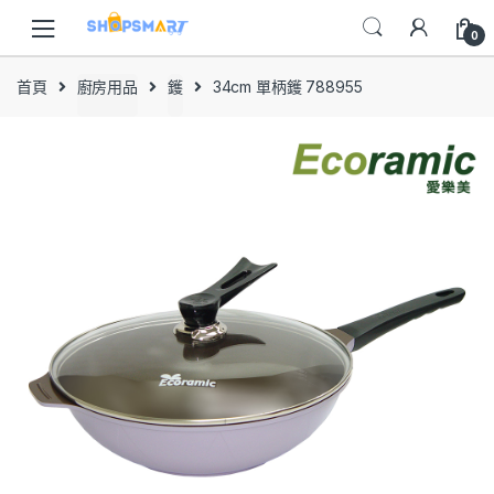
Skip
Skip
to
to
0
navigation
content
首頁
廚房用品
鑊
34cm 單柄鑊 788955