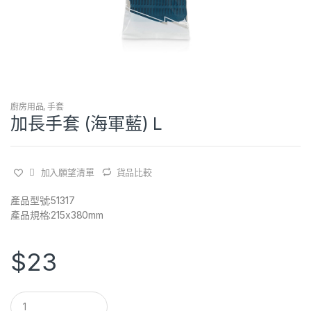
廚房用品
,
手套
加長手套 (海軍藍) L
加入願望清單
貨品比較
產品型號:51317
產品規格:215x380mm
$
23
Q
u