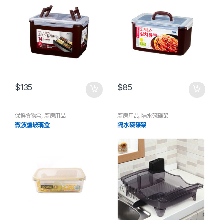
$
135
$
85
保鮮食物盒
,
廚房用品
廚房用品
,
隔水碗碟架
微波爐玻璃盒
隔水碗碟架