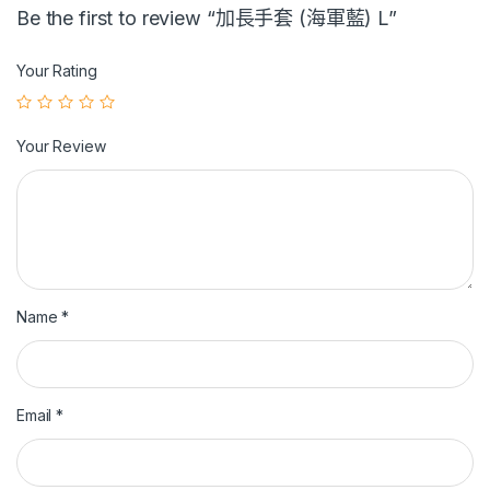
Be the first to review “加長手套 (海軍藍) L”
Your Rating
Your Review
Name
*
Email
*