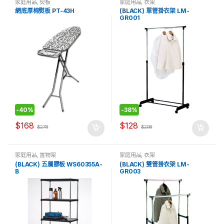
家庭用品
,
熨板
家庭用品
,
衣架
網底厚棉熨板 PT-43H
(BLACK) 單管掛衣架 LM-
GR001
-
40%
-
38%
$
168
$
128
$
278
$
208
家庭用品
,
置物架
家庭用品
,
衣架
(BLACK) 五層膠板 WS60355A-
(BLACK) 雙管掛衣架 LM-
B
GR003