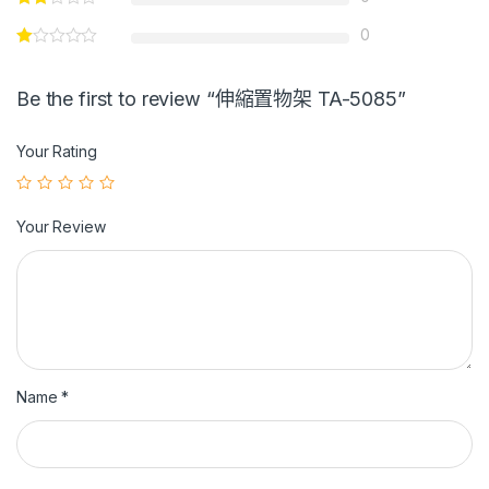
0
Be the first to review “伸縮置物架 TA-5085”
Your Rating
Your Review
Name
*