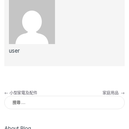
user
文
←
小型家電及配件
家庭用品
→
搜
章
尋
關
導
於：
覽
About Blog