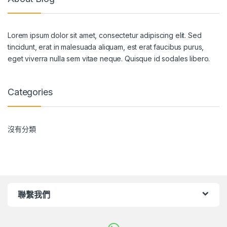
Lorem ipsum dolor sit amet, consectetur adipiscing elit. Sed
tincidunt, erat in malesuada aliquam, est erat faucibus purus,
eget viverra nulla sem vitae neque. Quisque id sodales libero.
Categories
沒有分類
聯繫我們