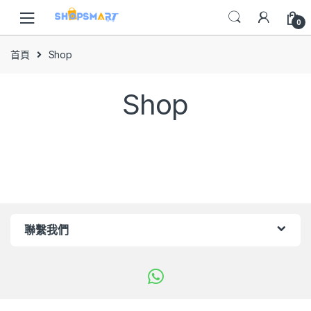
Skip
Skip
to
to
0
navigation
content
首頁
Shop
Shop
聯繫我們