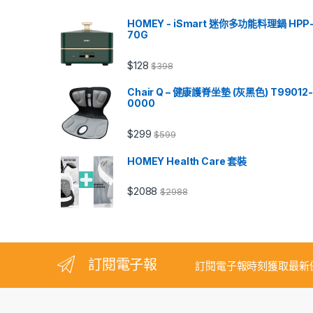
HOMEY - iSmart 迷你多功能料理鍋 HPP
70G
$
128
$
398
Chair Q – 健康護脊坐墊 (灰黑色) T99012-
0000
$
299
$
599
HOMEY Health Care 套裝
$
2088
$
2988
訂閱電子報
訂閱電子報時刻獲取最新