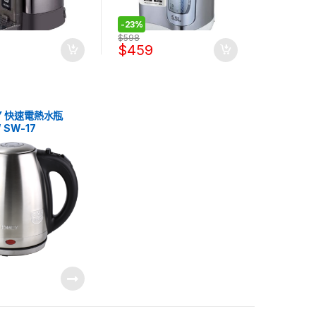
-
23%
$
598
$
459
Y 快速電熱水瓶
 SW-17