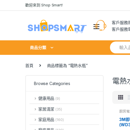
Skip
Skip
歡迎來到 Shop Smart!
to
to
navigation
content
客戶服務熱線
客戶服務電郵:
Search
商品分類
for:
首頁
商品標籤為 “電熱水瓶”
電熱
Browse Categories
健康用品
(9)
家居清潔
(35)
廚房電
3M即
家庭用品
(160)
(WD3
廚房用品