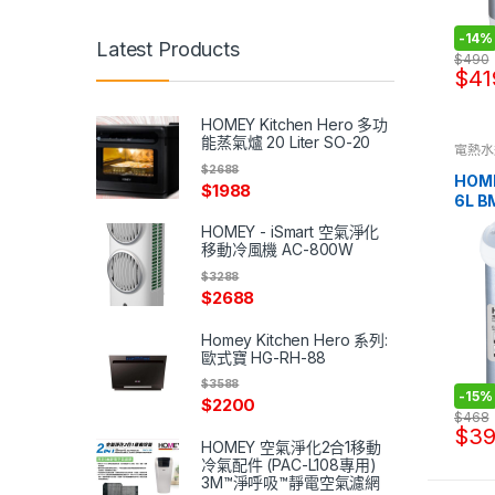
-
14%
Latest Products
$
490
$
41
HOMEY Kitchen Hero 多功
能蒸氣爐 20 Liter SO-20
電熱水
$
2688
HOM
$
1988
6L B
HOMEY - iSmart 空氣淨化
移動冷風機 AC-800W
$
3288
$
2688
Homey Kitchen Hero 系列:
歐式寶 HG-RH-88
$
3588
-
15%
$
2200
$
468
$
3
HOMEY 空氣淨化2合1移動
冷氣配件 (PAC-L108專用)
3M™淨呼吸™靜電空氣濾網