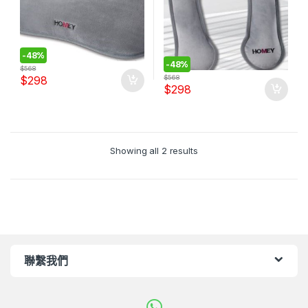
-
48%
-
48%
$
568
$
298
$
568
$
298
Showing all 2 results
聯繫我們