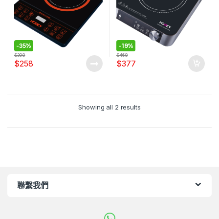
-
35%
-
19%
$
398
$
468
$
258
$
377
Showing all 2 results
聯繫我們