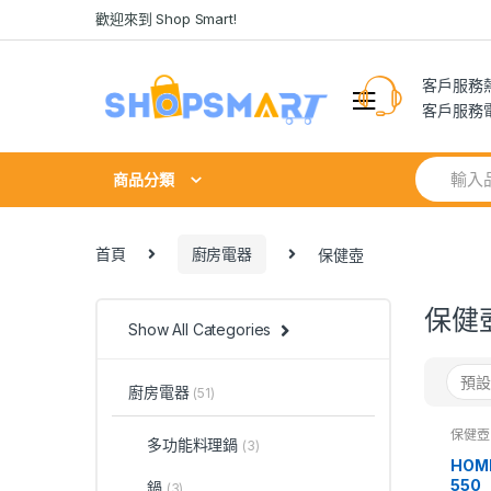
Skip
Skip
歡迎來到 Shop Smart!
to
to
navigation
content
客戶服務熱線
客戶服務電郵:
Search
商品分類
for:
首頁
廚房電器
保健壺
保健
Show All Categories
廚房電器
(51)
保健壺
多功能料理鍋
(3)
HOM
550
鍋
(3)