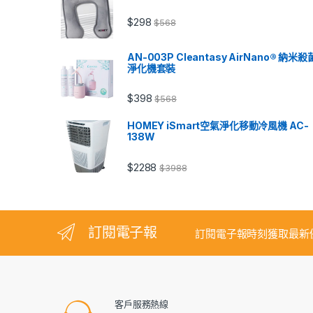
$
298
$
568
AN-003P Cleantasy AirNano® 納米殺
淨化機套裝
$
398
$
568
HOMEY iSmart空氣淨化移動冷風機 AC-
138W
$
2288
$
3988
訂閱電子報
訂閱電子報時刻獲取最新
客戶服務熱線