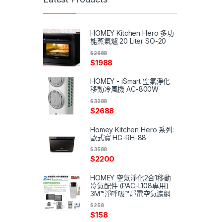
HOMEY Kitchen Hero 多功
能蒸氣爐 20 Liter SO-20
$
2688
$
1988
HOMEY - iSmart 空氣淨化
移動冷風機 AC-800W
$
3288
$
2688
Homey Kitchen Hero 系列:
歐式寶 HG-RH-88
$
3588
$
2200
HOMEY 空氣淨化2合1移動
冷氣配件 (PAC-L108專用)
3M™淨呼吸™靜電空氣濾網
$
258
$
158