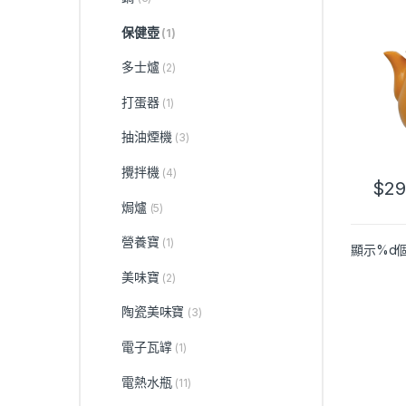
保健壺
(1)
多士爐
(2)
打蛋器
(1)
抽油煙機
(3)
攪拌機
(4)
$
29
焗爐
(5)
營養寶
(1)
顯示%d
美味寶
(2)
陶瓷美味寶
(3)
電子瓦罉
(1)
電熱水瓶
(11)